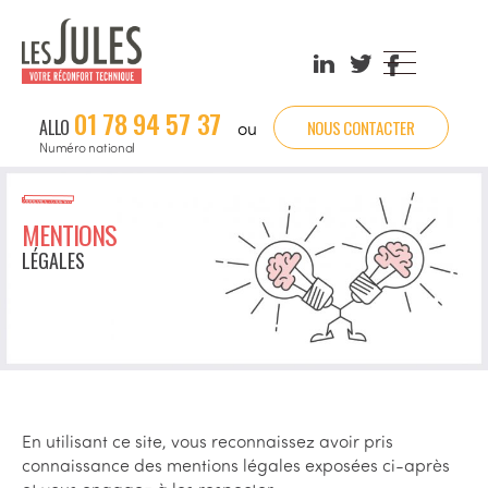
Linkedin
X
Facebook
Les
0‌1 7‌8 9‌4 5‌7 3‌7
Jules
ALLO
NOUS CONTACTER
ou
Numéro national
MENTIONS
LÉGALES
En utilisant ce site, vous reconnaissez avoir pris
connaissance des mentions légales exposées ci-après